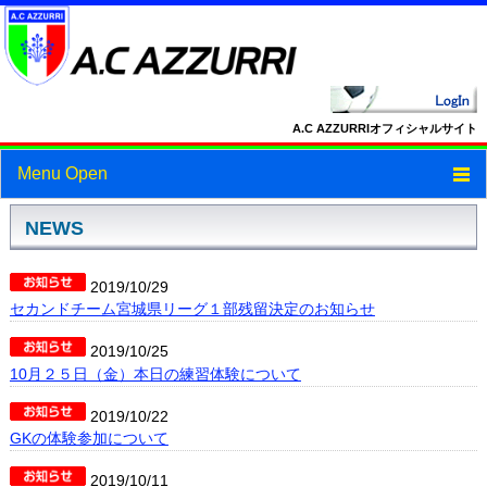
A.C AZZURRIオフィシャルサイト
Menu Open
トップ
NEWS
ニュース
2019/10/29
セカンドチーム宮城県リーグ１部残留決定のお知らせ
スケジュール
2019/10/25
スタッフ・選手紹介
10月２５日（金）本日の練習体験について
フォトギャラリー
2019/10/22
GKの体験参加について
ブログ
2019/10/11