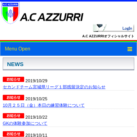
A.C AZZURRIオフィシャルサイト
Menu Open
トップ
NEWS
ニュース
2019/10/29
セカンドチーム宮城県リーグ１部残留決定のお知らせ
スケジュール
2019/10/25
スタッフ・選手紹介
10月２５日（金）本日の練習体験について
フォトギャラリー
2019/10/22
GKの体験参加について
ブログ
2019/10/11