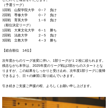
（予選リーグ）
管理者ブログ
1回戦 山梨学院大学 ０−７ 負け
2回戦 専修大学 ０−７ 負け
3回戦 育英大学 １−６ 負け
OBへのお知らせ
（順位決定リーグ）
1回戦 大東文化大学 ６−１ 勝ち
リンク集
2回戦 法政大学 ２−５ 負け
3回戦 立教大学 ４−３ 勝ち
【総合順位 14位】
次年度からのリーグ改変に伴い、1部リーグが１２校に絞られます。
残念ながら本学は、2025年度のリーグ戦は2部からのスタートとな
りますが、この結果をしっかりと受け止め、次年度1部リーグに復帰
できるよう、日々の練習に取り組んでいきます。
引き続きご支援ご声援の程、よろしくお願い申し上げます。