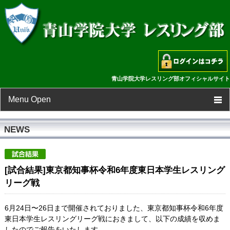
青山学院大学レスリング部オフィシャルサイト
Menu Open
TOP
NEWS
新着情報
[試合結果]東京都知事杯令和6年度東日本学生レスリング
スケジュール
リーグ戦
選手一覧
6月24日〜26日まで開催されておりました、東京都知事杯令和6年度
東日本学生レスリングリーグ戦におきまして、以下の成績を収めま
フォトギャラリー
したのでご報告をいたします。