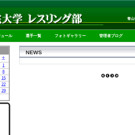
青山
ジュール
選手一覧
フォトギャラリー
管理者ブログ
NEWS
土
1
8
15
22
29