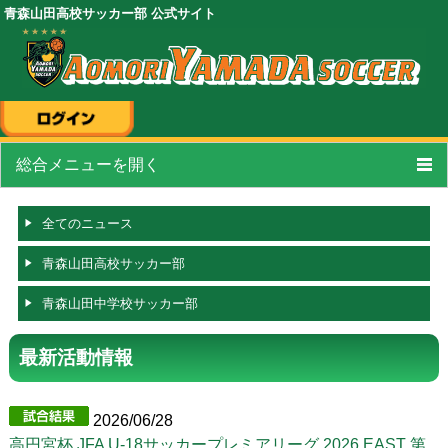
青森山田高校サッカー部 公式サイト
総合メニューを開く
トップページ
全てのニュース
スケジュール
青森山田高校サッカー部
選手
/
スタッフ紹介
青森山田中学校サッカー部
試合結果
最新活動情報
フォトギャラリー
OBの活躍・進路
2026/06/28
高円宮杯 JFA U-18サッカープレミアリーグ 2026 EAST 第